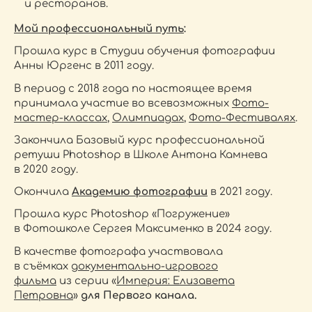
и ресторанов.
Мой профессиональный путь
:
Прошла курс в Студии обучения фотографии
Анны Юргенс в 2011 году.
В период с 2018 года по настоящее время
принимала участие во всевозможных
Фото-
мастер-классах
,
Олимпиадах
,
Фото-Фестивалях
.
Закончила Базовый курс профессиональной
ретуши Photoshop в Школе Антона Камнева
в 2020 году.
Окончила
Академию фотографии
в 2021 году.
Прошла курс Photoshop «Погружение»
в Фотошколе Сергея Максименко в 2024 году.
В качестве фотографа участвовала
в съёмках
документально-игрового
фильма
из серии «
Империя: Елизавета
Петровна
»
для Первого канала.