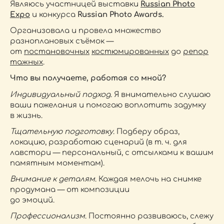
Являюсь участницей выставки
Russian Photo
Expo
и конкурса
Russian Photo Awards.
Организовала и провела множество
разноплановых съёмок —
от
постановочных
костюмированных
до
репор
тажных
.
Что вы получаете, работая со мной?
Индивидуальный подход
. Я внимательно слушаю
ваши пожелания и помогаю воплотить задумку
в жизнь.
Тщательную подготовку
. Подберу образ,
локацию, разработаю сценарий (в т. ч. для
лавстори — персональный, с отсылками к вашим
памятным моментам).
Внимание к деталям
. Каждая мелочь на снимке
продумана — от композиции
до эмоций.
Профессионализм
. Постоянно развиваюсь, слежу