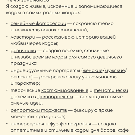
Чем я занимаюсь?
Я создаю живые, искренние и запоминающиеся
кадры в самых разных жанрах:
семейные фотосессии
— сохраняю тепло
и нежность ваших отношений;
лавстори — рассказываю историю вашей
любви через кадры;
девичники
— создаю весёлые, стильные
и незабываемые кадры для самого девичьего
праздника;
индивидуальные портреты (
женские
/
мужские
/
детские
) — раскрываю вашу уникальность
и характер;
творческие
костюмированные
и
тематически
е
съёмки и
фотопроекты
— воплощаю самые
смелые идеи;
репортажи торжеств
— фиксирую яркие
моменты праздников;
интерьерная и фуд‑фотография — создаю
аппетитные и стильные кадры для баров, кафе